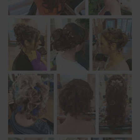
prev
next