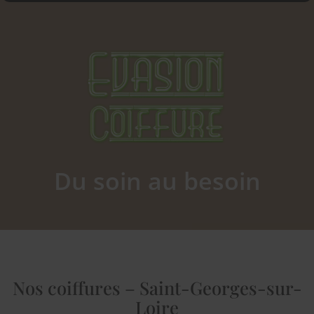
Du soin au besoin
Nos coiffures – Saint-Georges-sur-
Loire